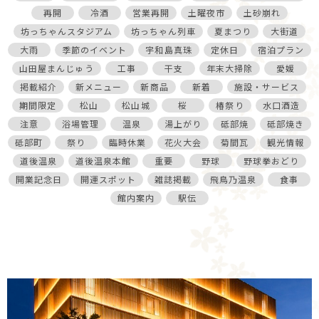
再開
冷酒
営業再開
土曜夜市
土砂崩れ
坊っちゃんスタジアム
坊っちゃん列車
夏まつり
大街道
大雨
季節のイベント
宇和島真珠
定休日
宿泊プラン
山田屋まんじゅう
工事
干支
年末大掃除
愛媛
掲載紹介
新メニュー
新商品
新着
施設・サービス
期間限定
松山
松山城
桜
椿祭り
水口酒造
注意
浴場管理
温泉
湯上がり
砥部焼
砥部焼き
砥部町
祭り
臨時休業
花火大会
菊間瓦
観光情報
道後温泉
道後温泉本館
重要
野球
野球拳おどり
開業記念日
開運スポット
雑誌掲載
飛鳥乃温泉
食事
館内案内
駅伝