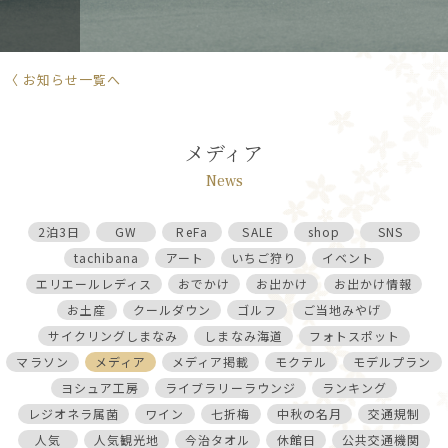
〈 お知らせ一覧へ
メディア
News
2泊3日
GW
ReFa
SALE
shop
SNS
tachibana
アート
いちご狩り
イベント
エリエールレディス
おでかけ
お出かけ
お出かけ情報
お土産
クールダウン
ゴルフ
ご当地みやげ
サイクリングしまなみ
しまなみ海道
フォトスポット
マラソン
メディア
メディア掲載
モクテル
モデルプラン
ヨシュア工房
ライブラリーラウンジ
ランキング
レジオネラ属菌
ワイン
七折梅
中秋の名月
交通規制
人気
人気観光地
今治タオル
休館日
公共交通機関