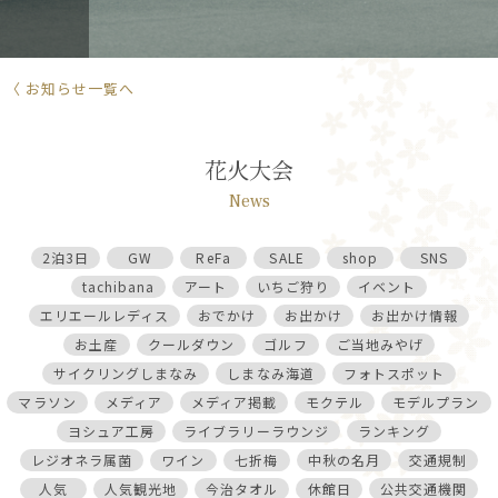
〈 お知らせ一覧へ
花火大会
News
2泊3日
GW
ReFa
SALE
shop
SNS
tachibana
アート
いちご狩り
イベント
エリエールレディス
おでかけ
お出かけ
お出かけ情報
お土産
クールダウン
ゴルフ
ご当地みやげ
サイクリングしまなみ
しまなみ海道
フォトスポット
マラソン
メディア
メディア掲載
モクテル
モデルプラン
ヨシュア工房
ライブラリーラウンジ
ランキング
レジオネラ属菌
ワイン
七折梅
中秋の名月
交通規制
人気
人気観光地
今治タオル
休館日
公共交通機関