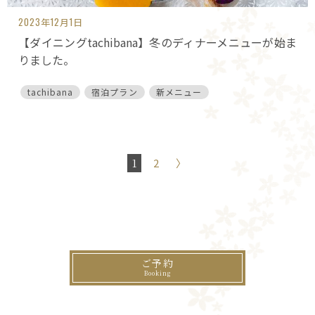
2023年12月1日
【ダイニングtachibana】冬のディナーメニューが始ま
りました。
tachibana
宿泊プラン
新メニュー
お
1
2
〉
知
ら
せ
ご予約
ナ
ビ