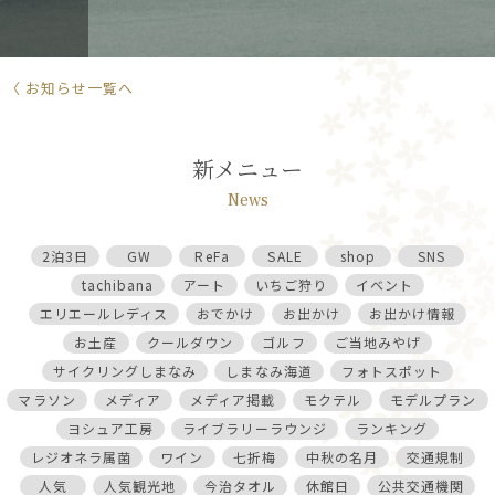
〈 お知らせ一覧へ
新メニュー
News
2泊3日
GW
ReFa
SALE
shop
SNS
tachibana
アート
いちご狩り
イベント
エリエールレディス
おでかけ
お出かけ
お出かけ情報
お土産
クールダウン
ゴルフ
ご当地みやげ
サイクリングしまなみ
しまなみ海道
フォトスポット
マラソン
メディア
メディア掲載
モクテル
モデルプラン
ヨシュア工房
ライブラリーラウンジ
ランキング
レジオネラ属菌
ワイン
七折梅
中秋の名月
交通規制
人気
人気観光地
今治タオル
休館日
公共交通機関