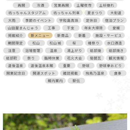
再開
冷酒
営業再開
土曜夜市
土砂崩れ
坊っちゃんスタジアム
坊っちゃん列車
夏まつり
大街道
大雨
季節のイベント
宇和島真珠
定休日
宿泊プラン
山田屋まんじゅう
工事
干支
年末大掃除
愛媛
掲載紹介
新メニュー
新商品
新着
施設・サービス
期間限定
松山
松山城
桜
椿祭り
水口酒造
注意
浴場管理
温泉
湯上がり
砥部焼
砥部焼き
砥部町
祭り
臨時休業
花火大会
菊間瓦
観光情報
道後温泉
道後温泉本館
重要
野球
野球拳おどり
開業記念日
開運スポット
雑誌掲載
飛鳥乃温泉
食事
館内案内
駅伝