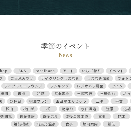
季節のイベント
News
shop
SNS
tachibana
アート
いちご狩り
イベント
フ
ご当地みやげ
サイクリングしまなみ
しまなみ海道
フォト
ライブラリーラウンジ
ランキング
レジオネラ属菌
ワイン
通機関
再開
冷酒
営業再開
土曜夜市
土砂崩れ
坊っ
珠
定休日
宿泊プラン
山田屋まんじゅう
工事
干支
松山
松山城
桜
椿祭り
水口酒造
注意
浴場
菊間瓦
観光情報
道後温泉
道後温泉本館
重要
野球
雑誌掲載
飛鳥乃温泉
食事
館内案内
駅伝