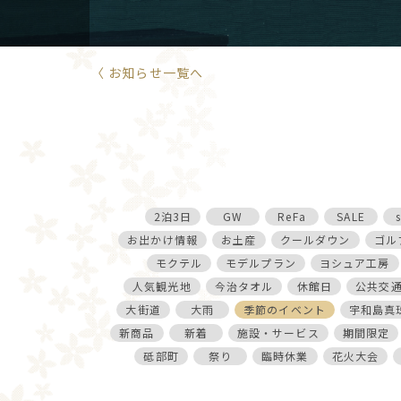
〈 お知らせ一覧へ
2泊3日
GW
ReFa
SALE
お出かけ情報
お土産
クールダウン
ゴル
モクテル
モデルプラン
ヨシュア工房
人気観光地
今治タオル
休館日
公共交
大街道
大雨
季節のイベント
宇和島真
新商品
新着
施設・サービス
期間限定
砥部町
祭り
臨時休業
花火大会