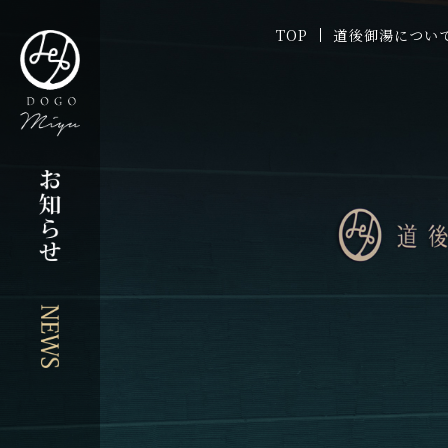
季節のイベント -
TOP
道後御湯につい