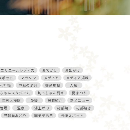
エリエールレディス
おでかけ
お出かけ
スポット
マラソン
メディア
メディア掲載
七折梅
中秋の名月
交通規制
人気
ちゃんスタジアム
坊っちゃん列車
夏まつり
年末大掃除
愛媛
掲載紹介
新メニュー
管理
温泉
湯上がり
砥部焼
砥部焼き
野球拳おどり
開業記念日
開運スポット