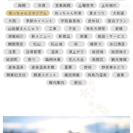
再開
冷酒
営業再開
土曜夜市
土砂崩れ
坊っちゃんスタジアム
坊っちゃん列車
夏まつり
大街道
大雨
季節のイベント
宇和島真珠
定休日
宿泊プラン
山田屋まんじゅう
工事
干支
年末大掃除
愛媛
掲載紹介
新メニュー
新商品
新着
施設・サービス
期間限定
松山
松山城
桜
椿祭り
水口酒造
注意
浴場管理
温泉
湯上がり
砥部焼
砥部焼き
砥部町
祭り
臨時休業
花火大会
菊間瓦
観光情報
道後温泉
道後温泉本館
重要
野球
野球拳おどり
開業記念日
開運スポット
雑誌掲載
飛鳥乃温泉
食事
館内案内
駅伝