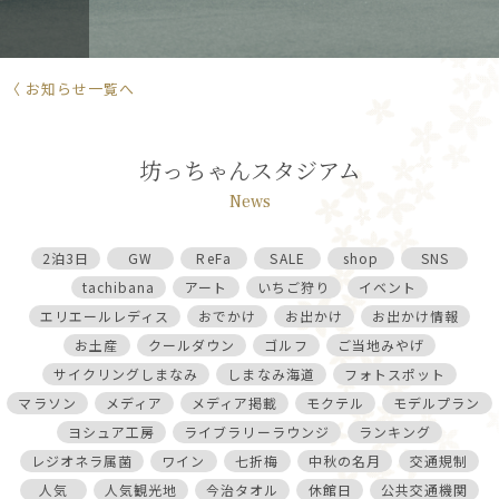
〈 お知らせ一覧へ
坊っちゃんスタジアム
News
2泊3日
GW
ReFa
SALE
shop
SNS
tachibana
アート
いちご狩り
イベント
エリエールレディス
おでかけ
お出かけ
お出かけ情報
お土産
クールダウン
ゴルフ
ご当地みやげ
サイクリングしまなみ
しまなみ海道
フォトスポット
マラソン
メディア
メディア掲載
モクテル
モデルプラン
ヨシュア工房
ライブラリーラウンジ
ランキング
レジオネラ属菌
ワイン
七折梅
中秋の名月
交通規制
人気
人気観光地
今治タオル
休館日
公共交通機関