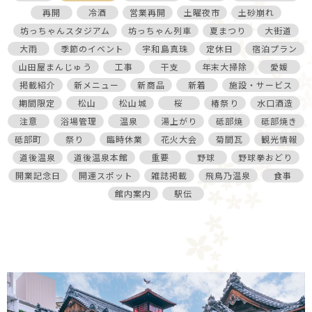
再開
冷酒
営業再開
土曜夜市
土砂崩れ
坊っちゃんスタジアム
坊っちゃん列車
夏まつり
大街道
大雨
季節のイベント
宇和島真珠
定休日
宿泊プラン
山田屋まんじゅう
工事
干支
年末大掃除
愛媛
掲載紹介
新メニュー
新商品
新着
施設・サービス
期間限定
松山
松山城
桜
椿祭り
水口酒造
注意
浴場管理
温泉
湯上がり
砥部焼
砥部焼き
砥部町
祭り
臨時休業
花火大会
菊間瓦
観光情報
道後温泉
道後温泉本館
重要
野球
野球拳おどり
開業記念日
開運スポット
雑誌掲載
飛鳥乃温泉
食事
館内案内
駅伝