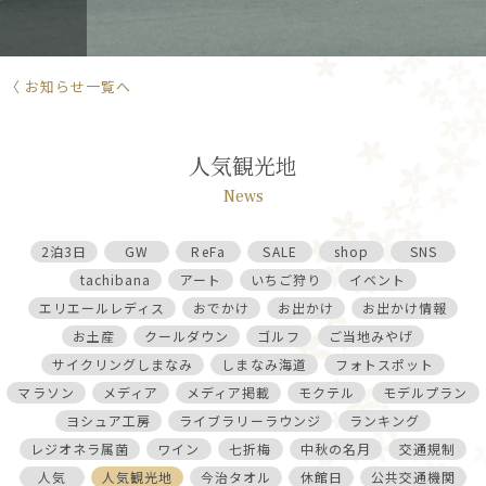
〈 お知らせ一覧へ
人気観光地
News
2泊3日
GW
ReFa
SALE
shop
SNS
tachibana
アート
いちご狩り
イベント
エリエールレディス
おでかけ
お出かけ
お出かけ情報
お土産
クールダウン
ゴルフ
ご当地みやげ
サイクリングしまなみ
しまなみ海道
フォトスポット
マラソン
メディア
メディア掲載
モクテル
モデルプラン
ヨシュア工房
ライブラリーラウンジ
ランキング
レジオネラ属菌
ワイン
七折梅
中秋の名月
交通規制
人気
人気観光地
今治タオル
休館日
公共交通機関