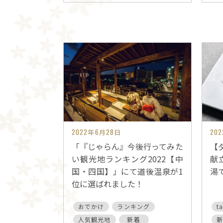
2022年6月28日
20
「『じゃらん』今後行ってみた
【ダ
い観光地ランキング2022【中
献
国・四国】」にて道後温泉が1
湯
位に選ばれました！
おでかけ
ランキング
t
人気観光地
新着
新