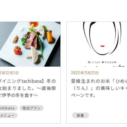
22年12月1日
2022年11月21日
イニングtachibana】冬の
愛媛生まれのお米「ひめ
立始まりました。～道後御
（りん）」の美味しいキ
で伊予の冬を食す～
ペーンです。
achibana
宿泊プラン
メニュー
新着