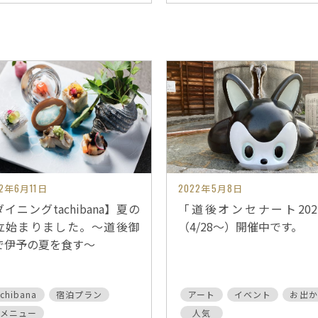
22年6月11日
2022年5月8日
イニングtachibana】夏の
「道後オンセナート202
立始まりました。～道後御
（4/28～）開催中です。
で伊予の夏を食す～
achibana
宿泊プラン
アート
イベント
お出か
メニュー
人気