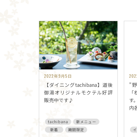
2022年9月5日
20
【ダイニングtachibana】道後
”
御湯オリジナルモクテル好評
「
販売中です♪
す。
内
tachibana
新メニュー
新着
期間限定
イ