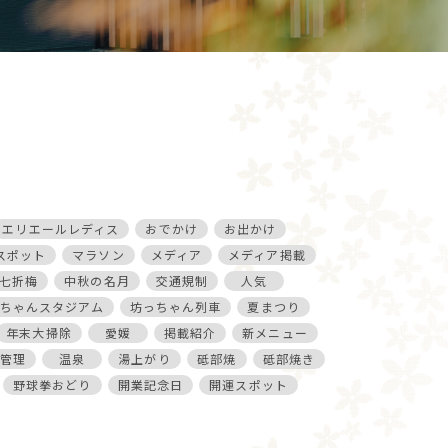
エリエールレディス
おでかけ
お出かけ
スポット
マラソン
メディア
メディア掲載
七折梅
中秋の名月
交通規制
人気
ちゃんスタジアム
坊っちゃん列車
夏まつり
年末大掃除
愛媛
掲載紹介
新メニュー
管理
温泉
湯上がり
砥部焼
砥部焼き
野球拳おどり
開業記念日
開運スポット