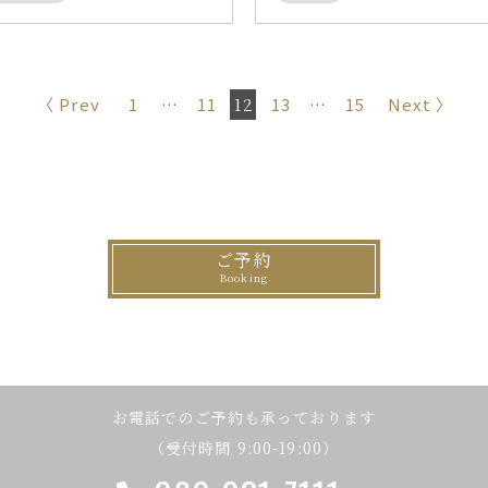
お
〈
1
…
11
12
13
…
15
〉
知
ら
せ
ご予約
ナ
ビ
ゲ
ー
お電話でのご予約も承っております
シ
（受付時間 9:00-19:00）
ョ