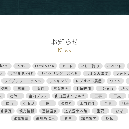
お知らせ
News
shop
SNS
tachibana
アート
いちご狩り
イベント
フ
ご当地みやげ
サイクリングしまなみ
しまなみ海道
フォト
ライブラリーラウンジ
ランキング
レジオネラ属菌
ワイン
通機関
再開
冷酒
営業再開
土曜夜市
土砂崩れ
坊っ
珠
定休日
宿泊プラン
山田屋まんじゅう
工事
干支
松山
松山城
桜
椿祭り
水口酒造
注意
浴場
菊間瓦
観光情報
道後温泉
道後温泉本館
重要
野球
雑誌掲載
飛鳥乃温泉
食事
館内案内
駅伝