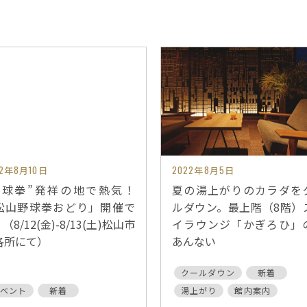
22年8月10日
2022年8月5日
野球拳”発祥の地で熱気！
夏の湯上がりのカラダを
松山野球拳おどり」開催で
ルダウン。最上階（8階）
（8/12(金)-8/13(土)松山市
イラウンジ「かぎろひ」
各所にて）
あんない
クールダウン
新着
ベント
新着
湯上がり
館内案内