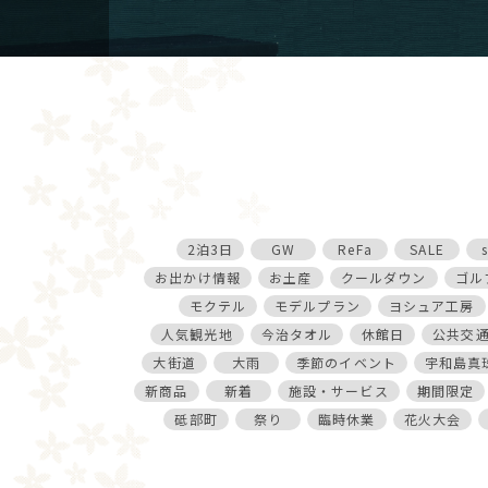
2泊3日
GW
ReFa
SALE
お出かけ情報
お土産
クールダウン
ゴル
モクテル
モデルプラン
ヨシュア工房
人気観光地
今治タオル
休館日
公共交
大街道
大雨
季節のイベント
宇和島真
新商品
新着
施設・サービス
期間限定
砥部町
祭り
臨時休業
花火大会