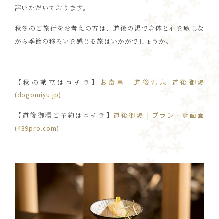
評いただいております。
秋冬のご旅行をお考えの方は、道後の湯で身体と心を癒しな
がら季節の移ろいを感じる旅はいかがでしょうか。
【秋の献立はコチラ】
お食事 道後温泉 道後御湯
(dogomiyu.jp)
【道後御湯ご予約はコチラ】
道後御湯 | プラン一覧画面
(489pro.com)