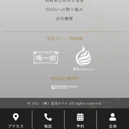
消費者志向自主宣言
SDGsへの取り組み
会社概要
宝荘グループ姉妹館
建築設計事務所
© 2021 （株）宝荘ホテル All rights reserved
アクセス
電話
予約
会員